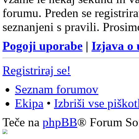
forumu. Preden se registrirat
seznanjeni s pravili. Prosim
Pogoji uporabe
|
Izjava o
Registriraj se!
Seznam forumov
Ekipa
•
Izbriši vse piško
Teče na
phpBB
® Forum So