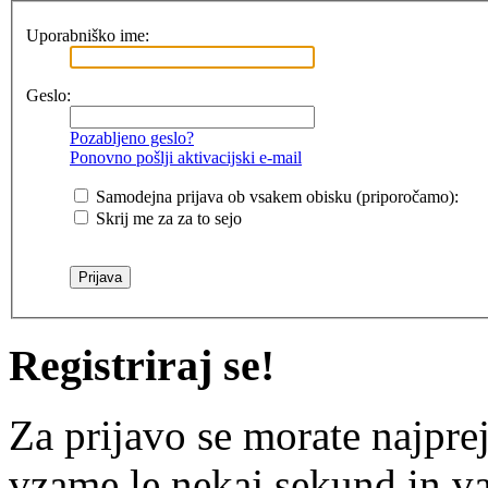
Uporabniško ime:
Geslo:
Pozabljeno geslo?
Ponovno pošlji aktivacijski e-mail
Samodejna prijava ob vsakem obisku (priporočamo):
Skrij me za za to sejo
Registriraj se!
Za prijavo se morate najprej
vzame le nekaj sekund in v