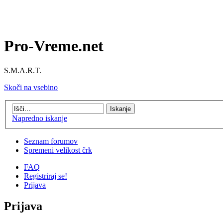
Pro-Vreme.net
S.M.A.R.T.
Skoči na vsebino
Napredno iskanje
Seznam forumov
Spremeni velikost črk
FAQ
Registriraj se!
Prijava
Prijava