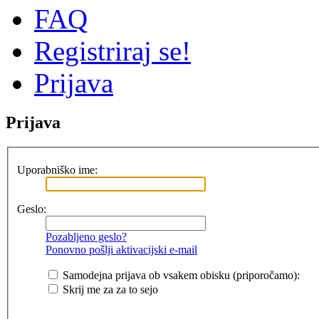
FAQ
Registriraj se!
Prijava
Prijava
Uporabniško ime:
Geslo:
Pozabljeno geslo?
Ponovno pošlji aktivacijski e-mail
Samodejna prijava ob vsakem obisku (priporočamo):
Skrij me za za to sejo