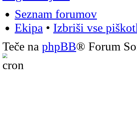
Seznam forumov
Ekipa
•
Izbriši vse piško
Teče na
phpBB
® Forum So