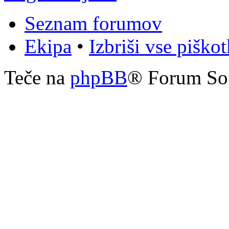
Seznam forumov
Ekipa
•
Izbriši vse piško
Teče na
phpBB
® Forum So