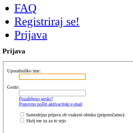
FAQ
Registriraj se!
Prijava
Prijava
Uporabniško ime:
Geslo:
Pozabljeno geslo?
Ponovno pošlji aktivacijski e-mail
Samodejna prijava ob vsakem obisku (priporočamo):
Skrij me za za to sejo