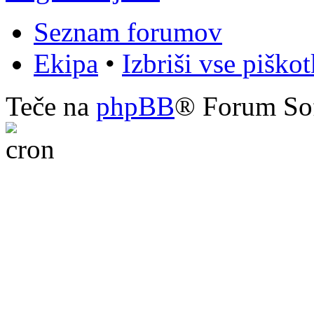
Seznam forumov
Ekipa
•
Izbriši vse piško
Teče na
phpBB
® Forum So