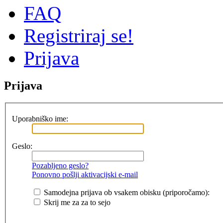
FAQ
Registriraj se!
Prijava
Prijava
Uporabniško ime:
Geslo:
Pozabljeno geslo?
Ponovno pošlji aktivacijski e-mail
Samodejna prijava ob vsakem obisku (priporočamo):
Skrij me za za to sejo