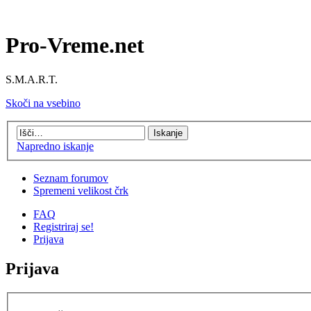
Pro-Vreme.net
S.M.A.R.T.
Skoči na vsebino
Napredno iskanje
Seznam forumov
Spremeni velikost črk
FAQ
Registriraj se!
Prijava
Prijava