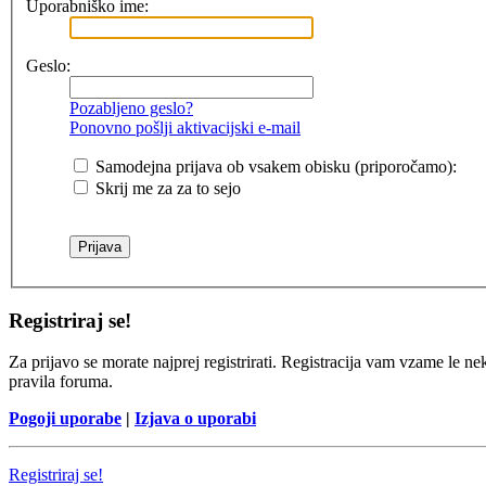
Uporabniško ime:
Geslo:
Pozabljeno geslo?
Ponovno pošlji aktivacijski e-mail
Samodejna prijava ob vsakem obisku (priporočamo):
Skrij me za za to sejo
Registriraj se!
Za prijavo se morate najprej registrirati. Registracija vam vzame le ne
pravila foruma.
Pogoji uporabe
|
Izjava o uporabi
Registriraj se!