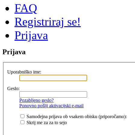
FAQ
Registriraj se!
Prijava
Prijava
Uporabniško ime:
Geslo:
Pozabljeno geslo?
Ponovno pošlji aktivacijski e-mail
Samodejna prijava ob vsakem obisku (priporočamo):
Skrij me za za to sejo