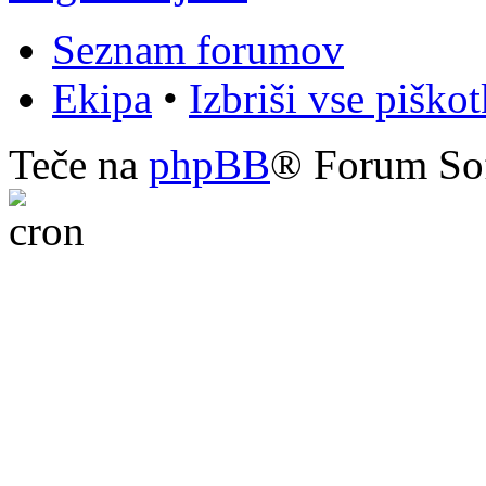
Seznam forumov
Ekipa
•
Izbriši vse piško
Teče na
phpBB
® Forum So