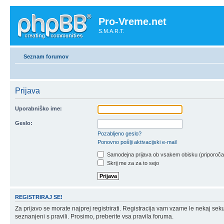
Pro-Vreme.net
S.M.A.R.T.
Seznam forumov
Prijava
Uporabniško ime:
Geslo:
Pozabljeno geslo?
Ponovno pošlji aktivacijski e-mail
Samodejna prijava ob vsakem obisku (priporoč
Skrij me za za to sejo
REGISTRIRAJ SE!
Za prijavo se morate najprej registrirati. Registracija vam vzame le nekaj sek
seznanjeni s pravili. Prosimo, preberite vsa pravila foruma.