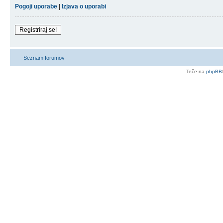
Pogoji uporabe
|
Izjava o uporabi
Registriraj se!
Seznam forumov
Teče na
phpBB