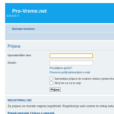
Pro-Vreme.net
S.M.A.R.T.
Seznam forumov
Prijava
Uporabniško ime:
Geslo:
Pozabljeno geslo?
Ponovno pošlji aktivacijski e-mail
Samodejna prijava ob vsakem obisku (priporoč
Skrij me za za to sejo
REGISTRIRAJ SE!
Za prijavo se morate najprej registrirati. Registracija vam vzame le nekaj sek
Pogoji uporabe
|
Izjava o uporabi