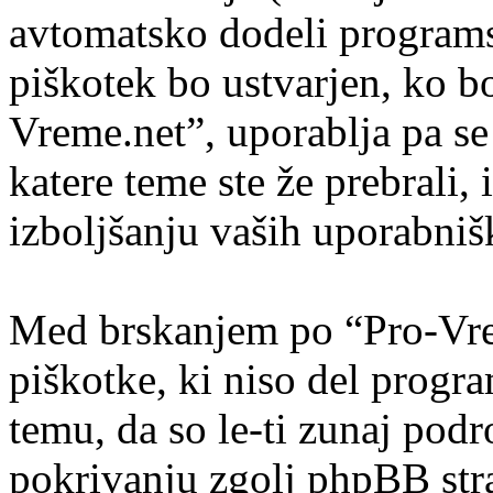
avtomatsko dodeli program
piškotek bo ustvarjen, ko bo
Vreme.net”, uporablja pa se
katere teme ste že prebrali
izboljšanju vaših uporabniš
Med brskanjem po “Pro-Vre
piškotke, ki niso del prog
temu, da so le-ti zunaj pod
pokrivanju zgolj phpBB stra