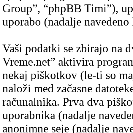
Group”, “phpBB Timi”), up
uporabo (nadalje navedeno k
Vaši podatki se zbirajo na 
Vreme.net” aktivira progr
nekaj piškotkov (le-ti so ma
naloži med začasne datoteke
računalnika. Prva dva piško
uporabnika (nadalje naveden
anonimne seje (nadalje nave