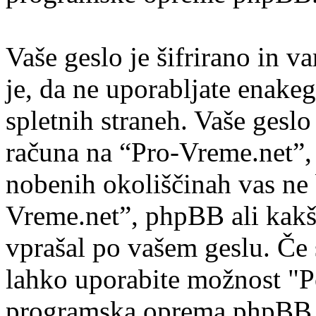
Vaše geslo je šifrirano in v
je, da ne uporabljate enakeg
spletnih straneh. Vaše gesl
računa na “Pro-Vreme.net”, z
nobenih okoliščinah vas ne 
Vreme.net”, phpBB ali kakš
vprašal po vašem geslu. Če 
lahko uporabite možnost "Po
programska oprema phpBB 