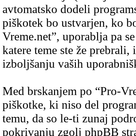
avtomatsko dodeli program
piškotek bo ustvarjen, ko bo
Vreme.net”, uporablja pa se
katere teme ste že prebrali
izboljšanju vaših uporabniš
Med brskanjem po “Pro-Vre
piškotke, ki niso del prog
temu, da so le-ti zunaj pod
pokrivanju zgolj phpBB stra