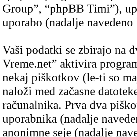
Group”, “phpBB Timi”), up
uporabo (nadalje navedeno k
Vaši podatki se zbirajo na 
Vreme.net” aktivira progr
nekaj piškotkov (le-ti so ma
naloži med začasne datoteke
računalnika. Prva dva piško
uporabnika (nadalje naveden
anonimne seje (nadalje nave