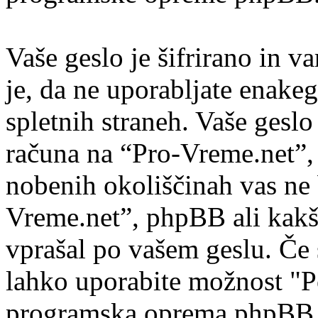
Vaše geslo je šifrirano in v
je, da ne uporabljate enakeg
spletnih straneh. Vaše gesl
računa na “Pro-Vreme.net”, z
nobenih okoliščinah vas ne 
Vreme.net”, phpBB ali kakš
vprašal po vašem geslu. Če 
lahko uporabite možnost "Po
programska oprema phpBB 