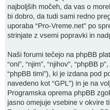
najboljših močeh, da vas o more
bi dobro, da tudi sami redno pre
uporaba “Pro-Vreme.net” po sp
strinjate z vsemi popravki in na
Naši forumi tečejo na phpBB pla
“oni”, “njim”, “njihov”, “phpBB 
“phpBB timi”), ki je izdana pod po
navedeno kot “GPL”) in je na vo
Programska oprema phpBB zgolj 
jasno omejuje vsebine v okvire 