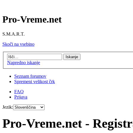
Pro-Vreme.net
S.M.A.R.T.
Skoči na vsebino
Napredno iskanje
Seznam forumov
Spremeni velikost črk
FAQ
Prijava
Jezik:
Pro-Vreme.net - Registr