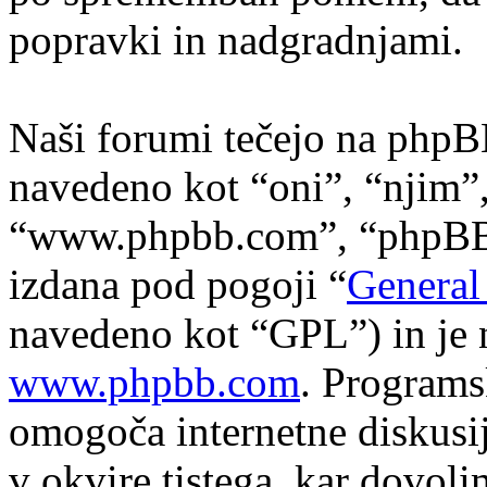
popravki in nadgradnjami.
Naši forumi tečejo na phpB
navedeno kot “oni”, “njim”
“www.phpbb.com”, “phpBB s
izdana pod pogoji “
General
navedeno kot “GPL”) in je 
www.phpbb.com
. Program
omogoča internetne diskusi
v okvire tistega, kar dovol