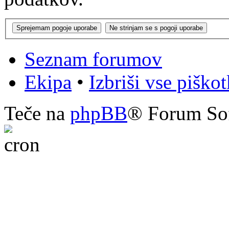
Seznam forumov
Ekipa
•
Izbriši vse piško
Teče na
phpBB
® Forum So