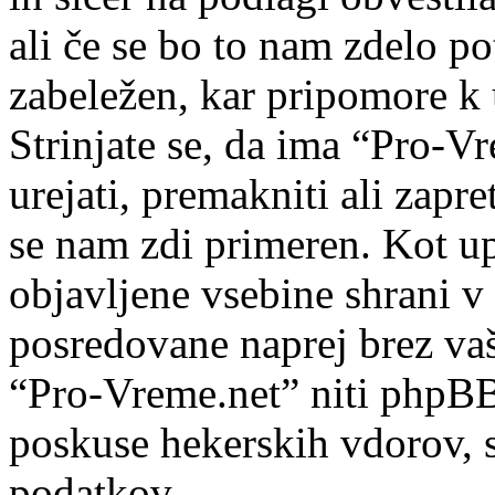
ali če se bo to nam zdelo po
zabeležen, kar pripomore k 
Strinjate se, da ima “Pro-Vr
urejati, premakniti ali zapre
se nam zdi primeren. Kot upo
objavljene vsebine shrani v
posredovane naprej brez va
“Pro-Vreme.net” niti phpB
poskuse hekerskih vdorov, s
podatkov.