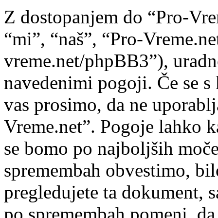
Z dostopanjem do “Pro-Vre
“mi”, “naš”, “Pro-Vreme.net
vreme.net/phpBB3”), uradno 
navedenimi pogoji. Če se s 
vas prosimo, da ne uporablj
Vreme.net”. Pogoje lahko k
se bomo po najboljših moče
spremembah obvestimo, bilo
pregledujete ta dokument, 
po spremembah pomeni, da s