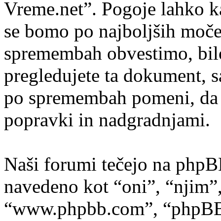
Vreme.net”. Pogoje lahko k
se bomo po najboljših moče
spremembah obvestimo, bilo
pregledujete ta dokument, 
po spremembah pomeni, da s
popravki in nadgradnjami.
Naši forumi tečejo na phpB
navedeno kot “oni”, “njim”
“www.phpbb.com”, “phpBB s