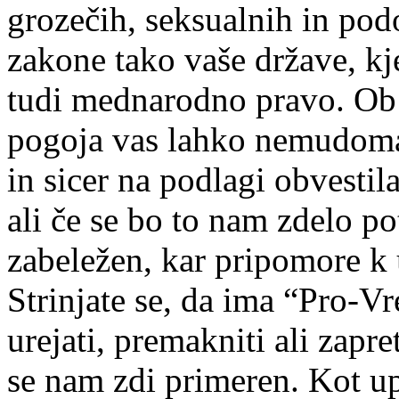
grozečih, seksualnih in podo
zakone tako vaše države, kj
tudi mednarodno pravo. Ob 
pogoja vas lahko nemudoma 
in sicer na podlagi obvesti
ali če se bo to nam zdelo po
zabeležen, kar pripomore k 
Strinjate se, da ima “Pro-Vr
urejati, premakniti ali zapre
se nam zdi primeren. Kot upo