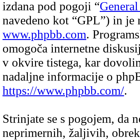
izdana pod pogoji “
General
navedeno kot “GPL”) in je 
www.phpbb.com
. Program
omogoča internetne diskusi
v okvire tistega, kar dovol
nadaljne informacije o php
https://www.phpbb.com/
.
Strinjate se s pogojem, da n
neprimernih, žaljivih, obrek