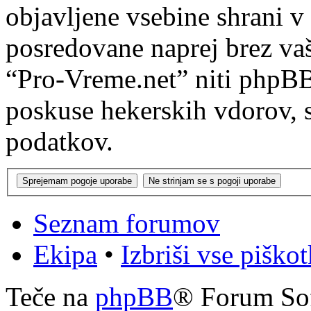
objavljene vsebine shrani v
posredovane naprej brez va
“Pro-Vreme.net” niti phpB
poskuse hekerskih vdorov, s
podatkov.
Seznam forumov
Ekipa
•
Izbriši vse piško
Teče na
phpBB
® Forum So