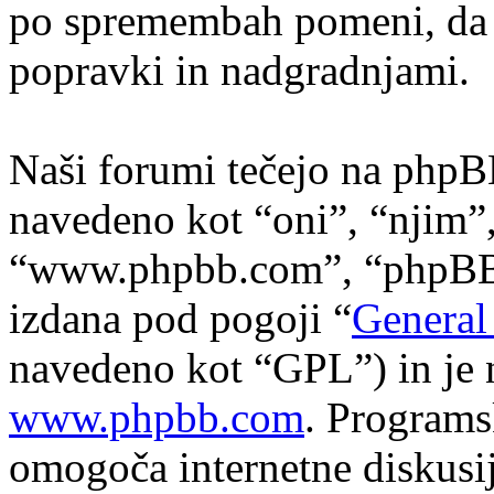
po spremembah pomeni, da s
popravki in nadgradnjami.
Naši forumi tečejo na phpB
navedeno kot “oni”, “njim”
“www.phpbb.com”, “phpBB s
izdana pod pogoji “
General
navedeno kot “GPL”) in je 
www.phpbb.com
. Program
omogoča internetne diskusi