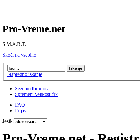
Pro-Vreme.net
S.M.A.R.T.
Skoči na vsebino
Napredno iskanje
Seznam forumov
Spremeni velikost črk
FAQ
Prijava
Jezik:
Pro-Vreme.net - Registr