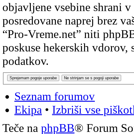
objavljene vsebine shrani v
posredovane naprej brez va
“Pro-Vreme.net” niti phpB
poskuse hekerskih vdorov, s
podatkov.
Seznam forumov
Ekipa
•
Izbriši vse piško
Teče na
phpBB
® Forum So