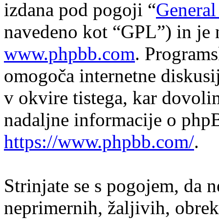
izdana pod pogoji “
General
navedeno kot “GPL”) in je 
www.phpbb.com
. Program
omogoča internetne diskusi
v okvire tistega, kar dovol
nadaljne informacije o php
https://www.phpbb.com/
.
Strinjate se s pogojem, da n
neprimernih, žaljivih, obrek