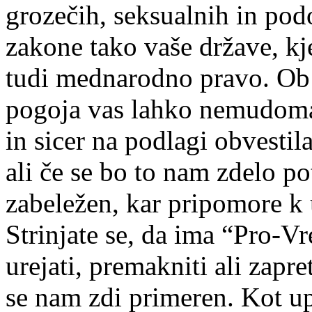
grozečih, seksualnih in podo
zakone tako vaše države, kj
tudi mednarodno pravo. Ob 
pogoja vas lahko nemudoma 
in sicer na podlagi obvesti
ali če se bo to nam zdelo po
zabeležen, kar pripomore k 
Strinjate se, da ima “Pro-Vr
urejati, premakniti ali zapre
se nam zdi primeren. Kot upo