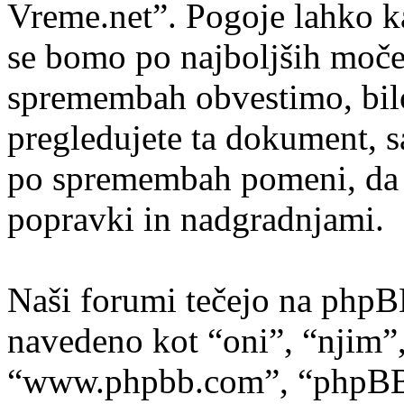
Vreme.net”. Pogoje lahko k
se bomo po najboljših moče
spremembah obvestimo, bilo
pregledujete ta dokument, 
po spremembah pomeni, da s
popravki in nadgradnjami.
Naši forumi tečejo na phpB
navedeno kot “oni”, “njim”
“www.phpbb.com”, “phpBB s