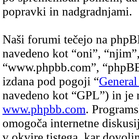
popravki in nadgradnjami.
Naši forumi tečejo na phpB
navedeno kot “oni”, “njim”
“www.phpbb.com”, “phpBB s
izdana pod pogoji “
General
navedeno kot “GPL”) in je 
www.phpbb.com
. Program
omogoča internetne diskusi
v okvire tistega, kar dovol