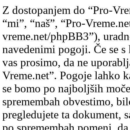
Z dostopanjem do “Pro-Vre
“mi”, “naš”, “Pro-Vreme.net
vreme.net/phpBB3”), uradno 
navedenimi pogoji. Če se s 
vas prosimo, da ne uporablj
Vreme.net”. Pogoje lahko k
se bomo po najboljših moče
spremembah obvestimo, bilo
pregledujete ta dokument, 
po spremembah pomeni, da s