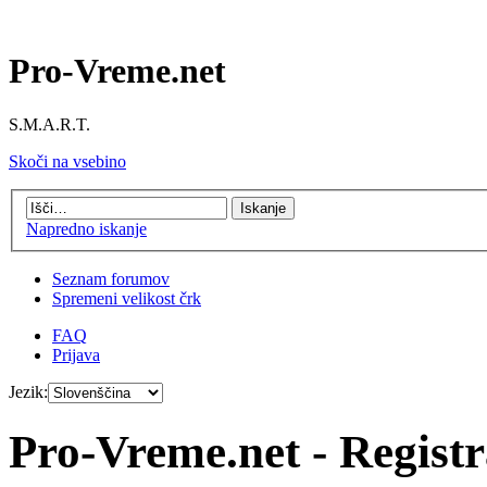
Pro-Vreme.net
S.M.A.R.T.
Skoči na vsebino
Napredno iskanje
Seznam forumov
Spremeni velikost črk
FAQ
Prijava
Jezik:
Pro-Vreme.net - Registr