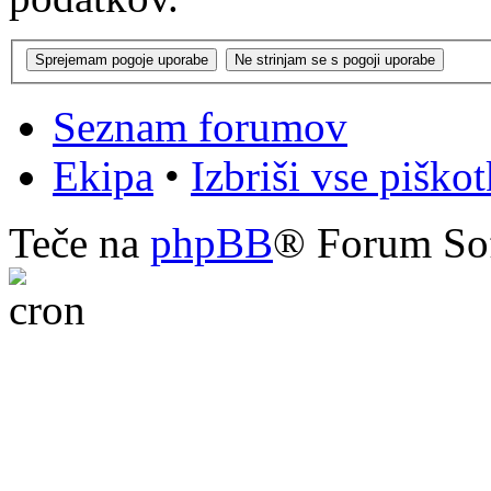
Seznam forumov
Ekipa
•
Izbriši vse piško
Teče na
phpBB
® Forum So