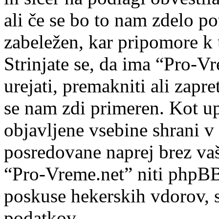
ali če se bo to nam zdelo po
zabeležen, kar pripomore k 
Strinjate se, da ima “Pro-Vr
urejati, premakniti ali zapre
se nam zdi primeren. Kot upo
objavljene vsebine shrani v
posredovane naprej brez va
“Pro-Vreme.net” niti phpB
poskuse hekerskih vdorov, s
podatkov.