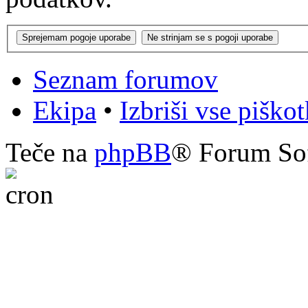
Seznam forumov
Ekipa
•
Izbriši vse piško
Teče na
phpBB
® Forum So