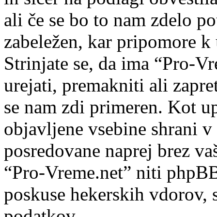
ali če se bo to nam zdelo po
zabeležen, kar pripomore k 
Strinjate se, da ima “Pro-Vr
urejati, premakniti ali zapre
se nam zdi primeren. Kot upo
objavljene vsebine shrani v
posredovane naprej brez va
“Pro-Vreme.net” niti phpB
poskuse hekerskih vdorov, s
podatkov.