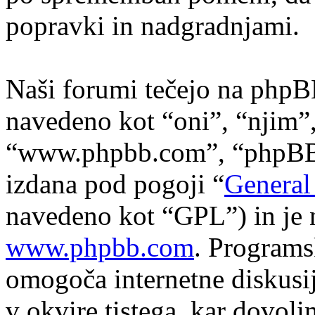
popravki in nadgradnjami.
Naši forumi tečejo na phpB
navedeno kot “oni”, “njim”
“www.phpbb.com”, “phpBB s
izdana pod pogoji “
General
navedeno kot “GPL”) in je 
www.phpbb.com
. Program
omogoča internetne diskusi
v okvire tistega, kar dovol