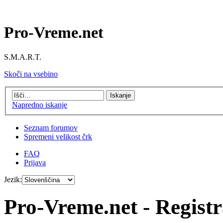
Pro-Vreme.net
S.M.A.R.T.
Skoči na vsebino
Napredno iskanje
Seznam forumov
Spremeni velikost črk
FAQ
Prijava
Jezik:
Pro-Vreme.net - Registr