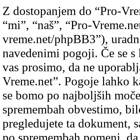
Z dostopanjem do “Pro-Vre
“mi”, “naš”, “Pro-Vreme.net
vreme.net/phpBB3”), uradno 
navedenimi pogoji. Če se s 
vas prosimo, da ne uporablj
Vreme.net”. Pogoje lahko k
se bomo po najboljših moče
spremembah obvestimo, bilo
pregledujete ta dokument, 
po spremembah pomeni, da s