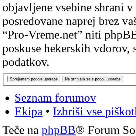
objavljene vsebine shrani v
posredovane naprej brez va
“Pro-Vreme.net” niti phpB
poskuse hekerskih vdorov, s
podatkov.
Seznam forumov
Ekipa
•
Izbriši vse piško
Teče na
phpBB
® Forum So