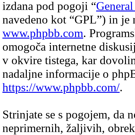
izdana pod pogoji “
General
navedeno kot “GPL”) in je 
www.phpbb.com
. Program
omogoča internetne diskusi
v okvire tistega, kar dovol
nadaljne informacije o php
https://www.phpbb.com/
.
Strinjate se s pogojem, da n
neprimernih, žaljivih, obrek