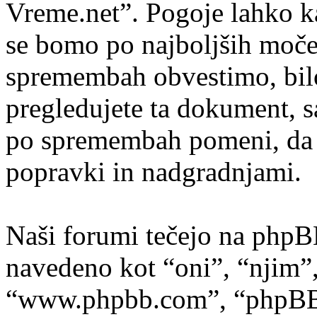
Vreme.net”. Pogoje lahko k
se bomo po najboljših moče
spremembah obvestimo, bilo
pregledujete ta dokument, 
po spremembah pomeni, da s
popravki in nadgradnjami.
Naši forumi tečejo na phpB
navedeno kot “oni”, “njim”
“www.phpbb.com”, “phpBB s