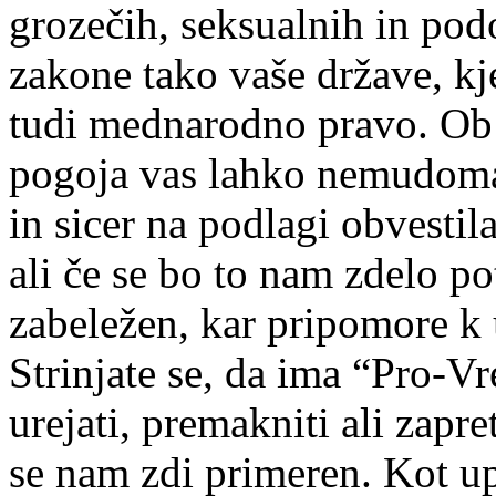
grozečih, seksualnih in podo
zakone tako vaše države, kj
tudi mednarodno pravo. Ob 
pogoja vas lahko nemudoma 
in sicer na podlagi obvesti
ali če se bo to nam zdelo po
zabeležen, kar pripomore k 
Strinjate se, da ima “Pro-Vr
urejati, premakniti ali zapre
se nam zdi primeren. Kot upo