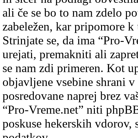
ali če se bo to nam zdelo po
zabeležen, kar pripomore k 
Strinjate se, da ima “Pro-Vr
urejati, premakniti ali zapre
se nam zdi primeren. Kot upo
objavljene vsebine shrani v
posredovane naprej brez va
“Pro-Vreme.net” niti phpB
poskuse hekerskih vdorov, s
podatkov.