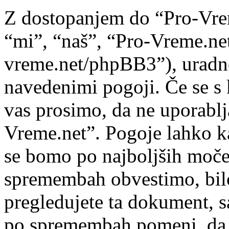
Z dostopanjem do “Pro-Vre
“mi”, “naš”, “Pro-Vreme.net
vreme.net/phpBB3”), uradno 
navedenimi pogoji. Če se s 
vas prosimo, da ne uporablj
Vreme.net”. Pogoje lahko k
se bomo po najboljših moče
spremembah obvestimo, bilo
pregledujete ta dokument, 
po spremembah pomeni, da s