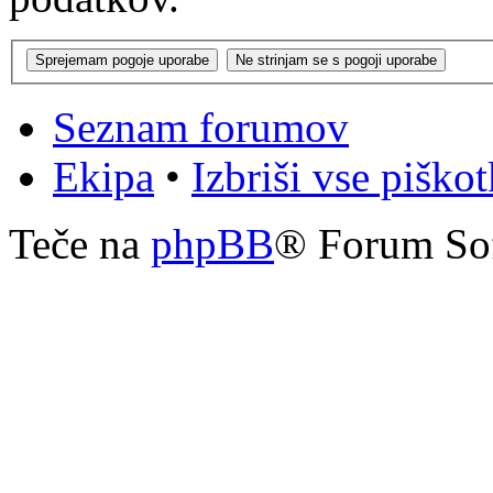
Seznam forumov
Ekipa
•
Izbriši vse piško
Teče na
phpBB
® Forum So