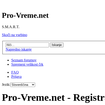
Pro-Vreme.net
S.M.A.R.T.
Skoči na vsebino
Napredno iskanje
Seznam forumov
Spremeni velikost črk
FAQ
Prijava
Jezik:
Pro-Vreme.net - Registr