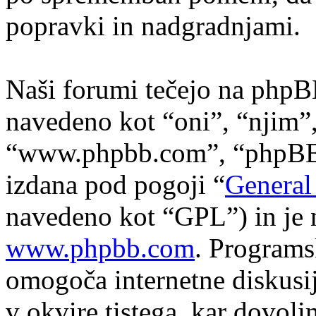
popravki in nadgradnjami.
Naši forumi tečejo na phpB
navedeno kot “oni”, “njim”
“www.phpbb.com”, “phpBB s
izdana pod pogoji “
General
navedeno kot “GPL”) in je 
www.phpbb.com
. Program
omogoča internetne diskusi
v okvire tistega, kar dovol