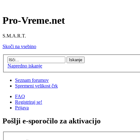
Pro-Vreme.net
S.M.A.R.T.
Skoči na vsebino
Napredno iskanje
Seznam forumov
Spremeni velikost črk
FAQ
Registriraj se!
Prijava
Pošlji e-sporočilo za aktivacijo