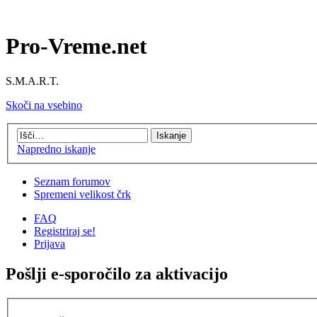
Pro-Vreme.net
S.M.A.R.T.
Skoči na vsebino
Napredno iskanje
Seznam forumov
Spremeni velikost črk
FAQ
Registriraj se!
Prijava
Pošlji e-sporočilo za aktivacijo