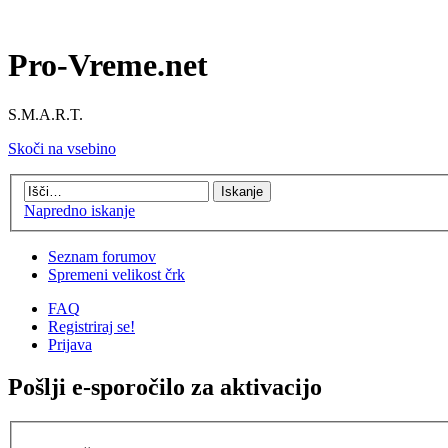
Pro-Vreme.net
S.M.A.R.T.
Skoči na vsebino
Napredno iskanje
Seznam forumov
Spremeni velikost črk
FAQ
Registriraj se!
Prijava
Pošlji e-sporočilo za aktivacijo