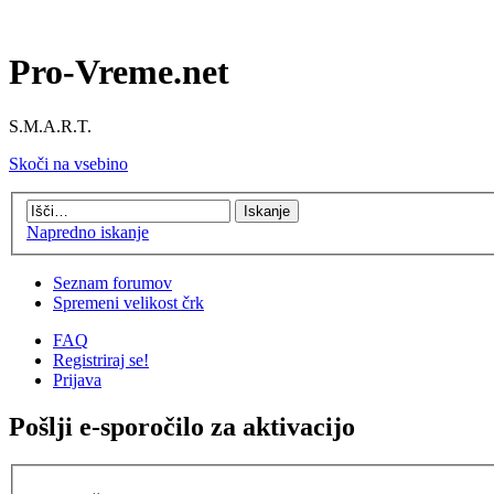
Pro-Vreme.net
S.M.A.R.T.
Skoči na vsebino
Napredno iskanje
Seznam forumov
Spremeni velikost črk
FAQ
Registriraj se!
Prijava
Pošlji e-sporočilo za aktivacijo