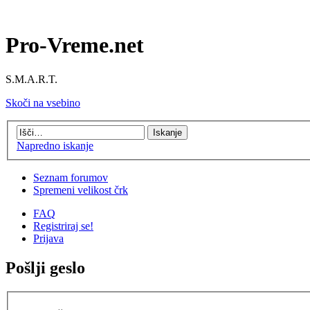
Pro-Vreme.net
S.M.A.R.T.
Skoči na vsebino
Napredno iskanje
Seznam forumov
Spremeni velikost črk
FAQ
Registriraj se!
Prijava
Pošlji geslo