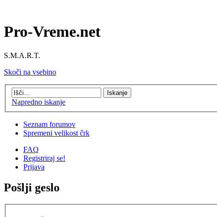
Pro-Vreme.net
S.M.A.R.T.
Skoči na vsebino
Napredno iskanje
Seznam forumov
Spremeni velikost črk
FAQ
Registriraj se!
Prijava
Pošlji geslo