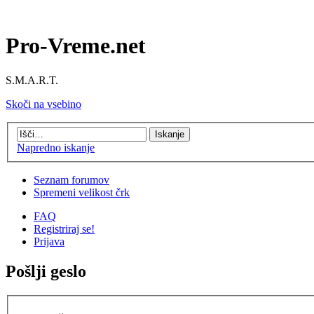
Pro-Vreme.net
S.M.A.R.T.
Skoči na vsebino
Napredno iskanje
Seznam forumov
Spremeni velikost črk
FAQ
Registriraj se!
Prijava
Pošlji geslo