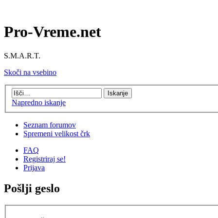
Pro-Vreme.net
S.M.A.R.T.
Skoči na vsebino
Napredno iskanje
Seznam forumov
Spremeni velikost črk
FAQ
Registriraj se!
Prijava
Pošlji geslo