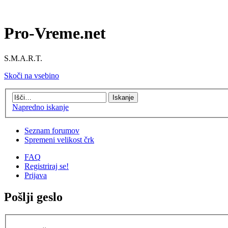
Pro-Vreme.net
S.M.A.R.T.
Skoči na vsebino
Napredno iskanje
Seznam forumov
Spremeni velikost črk
FAQ
Registriraj se!
Prijava
Pošlji geslo