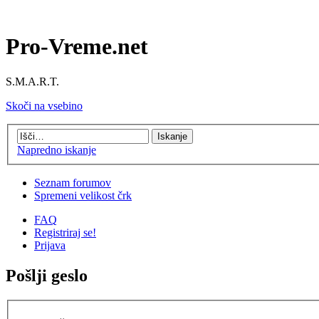
Pro-Vreme.net
S.M.A.R.T.
Skoči na vsebino
Napredno iskanje
Seznam forumov
Spremeni velikost črk
FAQ
Registriraj se!
Prijava
Pošlji geslo