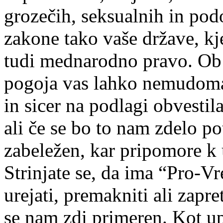
grozečih, seksualnih in podo
zakone tako vaše države, kj
tudi mednarodno pravo. Ob 
pogoja vas lahko nemudoma 
in sicer na podlagi obvesti
ali če se bo to nam zdelo po
zabeležen, kar pripomore k 
Strinjate se, da ima “Pro-Vr
urejati, premakniti ali zapre
se nam zdi primeren. Kot upo