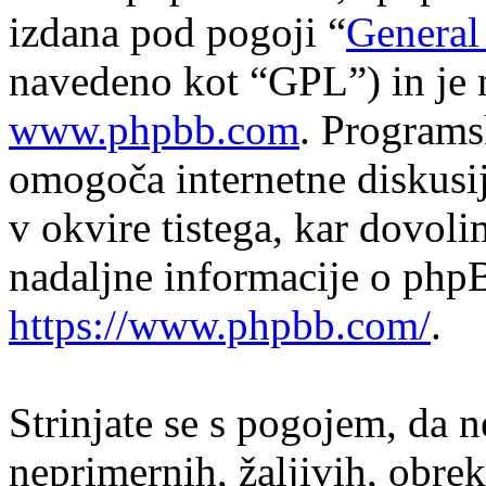
izdana pod pogoji “
General
navedeno kot “GPL”) in je 
www.phpbb.com
. Program
omogoča internetne diskusi
v okvire tistega, kar dovol
nadaljne informacije o php
https://www.phpbb.com/
.
Strinjate se s pogojem, da n
neprimernih, žaljivih, obrek