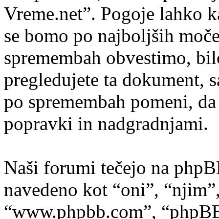
Vreme.net”. Pogoje lahko k
se bomo po najboljših moče
spremembah obvestimo, bilo
pregledujete ta dokument, 
po spremembah pomeni, da s
popravki in nadgradnjami.
Naši forumi tečejo na phpB
navedeno kot “oni”, “njim”
“www.phpbb.com”, “phpBB s