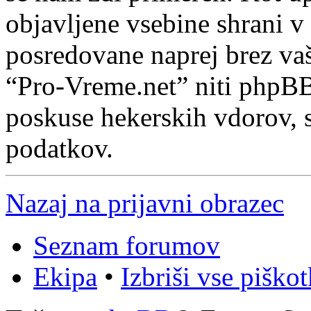
objavljene vsebine shrani v
posredovane naprej brez va
“Pro-Vreme.net” niti phpB
poskuse hekerskih vdorov, s
podatkov.
Nazaj na prijavni obrazec
Seznam forumov
Ekipa
•
Izbriši vse piško