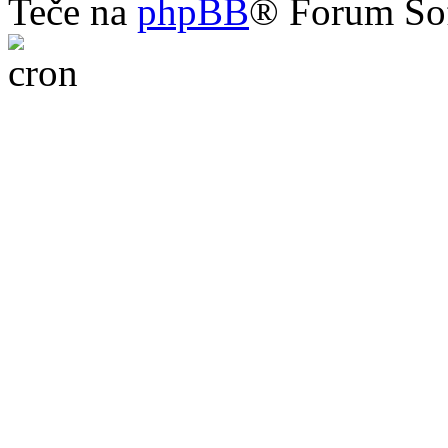
Teče na
phpBB
® Forum So