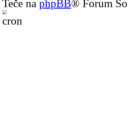
Teče na
phpBB
® Forum So