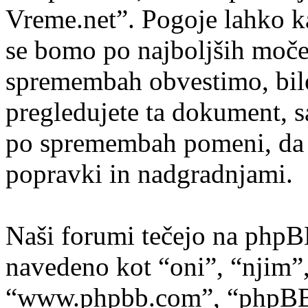
Vreme.net”. Pogoje lahko k
se bomo po najboljših moče
spremembah obvestimo, bilo
pregledujete ta dokument, 
po spremembah pomeni, da s
popravki in nadgradnjami.
Naši forumi tečejo na phpB
navedeno kot “oni”, “njim”
“www.phpbb.com”, “phpBB s