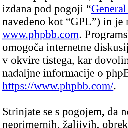
izdana pod pogoji “
General
navedeno kot “GPL”) in je 
www.phpbb.com
. Program
omogoča internetne diskusi
v okvire tistega, kar dovol
nadaljne informacije o php
https://www.phpbb.com/
.
Strinjate se s pogojem, da n
neprimernih, žaljivih, obrek