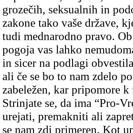
grozečih, seksualnih in podo
zakone tako vaše države, kj
tudi mednarodno pravo. Ob 
pogoja vas lahko nemudoma 
in sicer na podlagi obvesti
ali če se bo to nam zdelo po
zabeležen, kar pripomore k 
Strinjate se, da ima “Pro-Vr
urejati, premakniti ali zapre
se nam zdi primeren. Kot upo