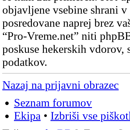
objavljene vsebine shrani v
posredovane naprej brez va
“Pro-Vreme.net” niti phpB
poskuse hekerskih vdorov, s
podatkov.
Nazaj na prijavni obrazec
Seznam forumov
Ekipa
•
Izbriši vse piško