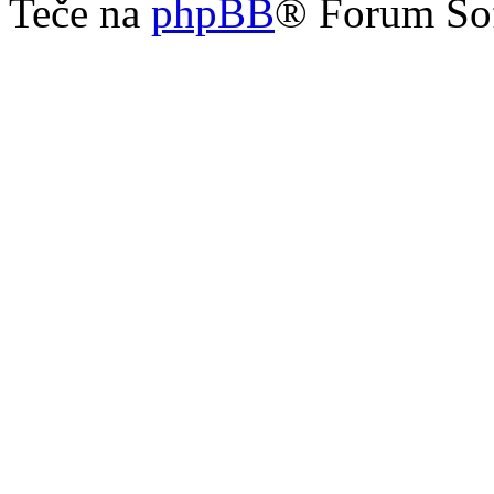
Teče na
phpBB
® Forum So