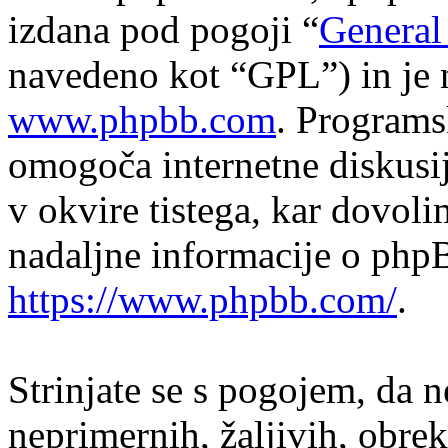
izdana pod pogoji “
General
navedeno kot “GPL”) in je 
www.phpbb.com
. Program
omogoča internetne diskusi
v okvire tistega, kar dovol
nadaljne informacije o php
https://www.phpbb.com/
.
Strinjate se s pogojem, da n
neprimernih, žaljivih, obrek