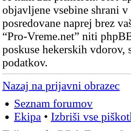
objavljene vsebine shrani v
posredovane naprej brez va
“Pro-Vreme.net” niti phpB
poskuse hekerskih vdorov, s
podatkov.
Nazaj na prijavni obrazec
Seznam forumov
Ekipa
•
Izbriši vse piško