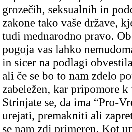
grozečih, seksualnih in podo
zakone tako vaše države, kj
tudi mednarodno pravo. Ob 
pogoja vas lahko nemudoma 
in sicer na podlagi obvesti
ali če se bo to nam zdelo po
zabeležen, kar pripomore k 
Strinjate se, da ima “Pro-Vr
urejati, premakniti ali zapre
se nam zdi primeren. Kot upo