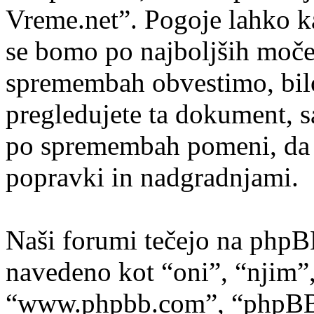
Vreme.net”. Pogoje lahko k
se bomo po najboljših moče
spremembah obvestimo, bilo
pregledujete ta dokument, 
po spremembah pomeni, da s
popravki in nadgradnjami.
Naši forumi tečejo na phpB
navedeno kot “oni”, “njim”
“www.phpbb.com”, “phpBB s