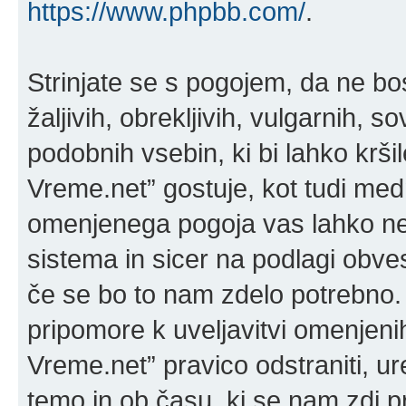
https://www.phpbb.com/
.
Strinjate se s pogojem, da ne bos
žaljivih, obrekljivih, vulgarnih, 
podobnih vsebin, ki bi lahko krši
Vreme.net” gostuje, kot tudi med
omenjenega pogoja vas lahko ne
sistema in sicer na podlagi obve
če se bo to nam zdelo potrebno. 
pripomore k uveljavitvi omenjenih
Vreme.net” pravico odstraniti, urej
temo in ob času, ki se nam zdi p