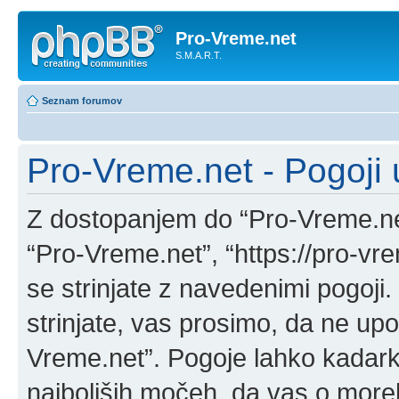
Pro-Vreme.net
S.M.A.R.T.
Seznam forumov
Pro-Vreme.net - Pogoji
Z dostopanjem do “Pro-Vreme.net
“Pro-Vreme.net”, “https://pro-vr
se strinjate z navedenimi pogoji
strinjate, vas prosimo, da ne upo
Vreme.net”. Pogoje lahko kadark
najboljših močeh, da vas o more