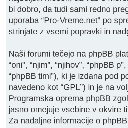
bi dobro, da tudi sami redno pre
uporaba “Pro-Vreme.net” po sp
strinjate z vsemi popravki in na
Naši forumi tečejo na phpBB pla
“oni”, “njim”, “njihov”, “phpBB 
“phpBB timi”), ki je izdana pod po
navedeno kot “GPL”) in je na vo
Programska oprema phpBB zgolj 
jasno omejuje vsebine v okvire 
Za nadaljne informacije o phpBB 