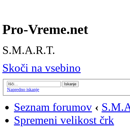
Pro-Vreme.net
S.M.A.R.T.
Skoči na vsebino
Napredno iskanje
Seznam forumov
‹
S.M.A
Spremeni velikost črk