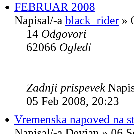
FEBRUAR 2008
Napisal/-a
black_rider
» 
14
Odgovori
62066
Ogledi
Zadnji prispevek
Napis
05 Feb 2008, 20:23
Vremenska napoved na st
Napisal/-a Devian » 06 S