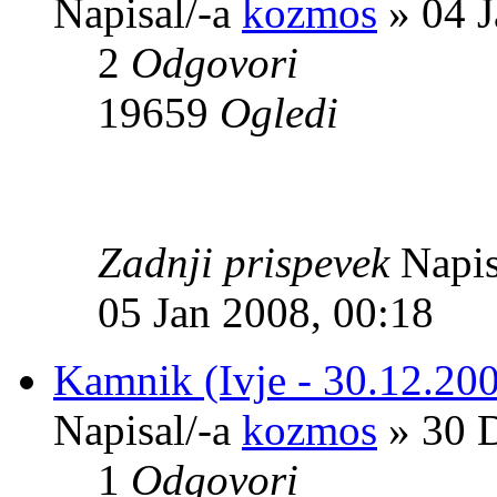
Napisal/-a
kozmos
» 04 J
2
Odgovori
19659
Ogledi
Zadnji prispevek
Napis
05 Jan 2008, 00:18
Kamnik (Ivje - 30.12.20
Napisal/-a
kozmos
» 30 D
1
Odgovori