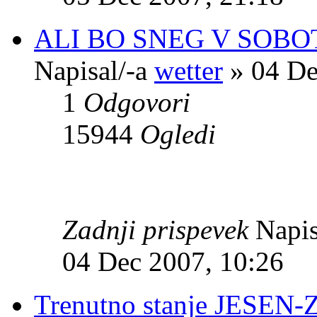
ALI BO SNEG V SOBO
Napisal/-a
wetter
» 04 De
1
Odgovori
15944
Ogledi
Zadnji prispevek
Napis
04 Dec 2007, 10:26
Trenutno stanje JESEN