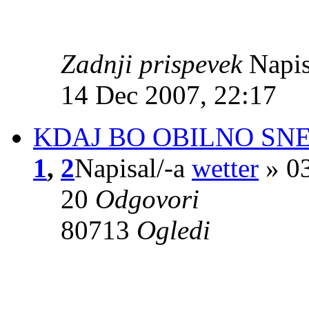
Zadnji prispevek
Napis
14 Dec 2007, 22:17
KDAJ BO OBILNO SN
1
,
2
Napisal/-a
wetter
» 03
20
Odgovori
80713
Ogledi