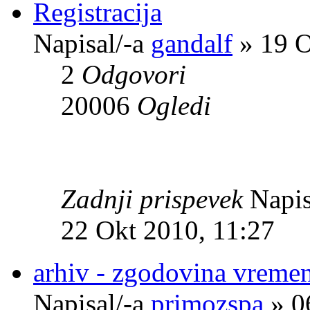
Registracija
Napisal/-a
gandalf
» 19 O
2
Odgovori
20006
Ogledi
Zadnji prispevek
Napis
22 Okt 2010, 11:27
arhiv - zgodovina vreme
Napisal/-a
primozspa
» 0