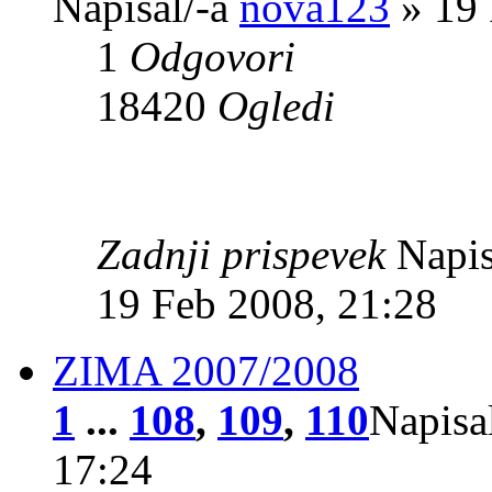
Napisal/-a
nova123
» 19 
1
Odgovori
18420
Ogledi
Zadnji prispevek
Napis
19 Feb 2008, 21:28
ZIMA 2007/2008
1
...
108
,
109
,
110
Napisa
17:24