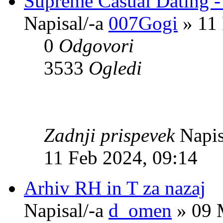
Supreme Сasual Dating 
Napisal/-a
007Gogi
» 11 
0
Odgovori
3533
Ogledi
Zadnji prispevek
Napis
11 Feb 2024, 09:14
Arhiv RH in T za nazaj
Napisal/-a
d_omen
» 09 