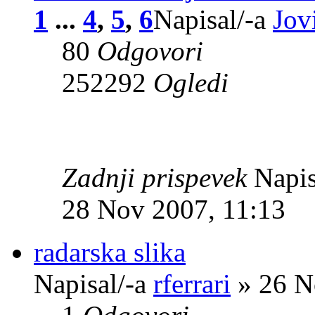
1
...
4
,
5
,
6
Napisal/-a
Jov
80
Odgovori
252292
Ogledi
Zadnji prispevek
Napis
28 Nov 2007, 11:13
radarska slika
Napisal/-a
rferrari
» 26 N