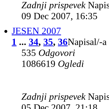
Zadnji prispevek
Napis
09 Dec 2007, 16:35
JESEN 2007
1
...
34
,
35
,
36
Napisal/-a
535
Odgovori
1086619
Ogledi
Zadnji prispevek
Napis
05 Dec 2007, 21:18