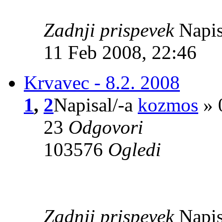
Zadnji prispevek
Napis
11 Feb 2008, 22:46
Krvavec - 8.2. 2008
1
,
2
Napisal/-a
kozmos
» 
23
Odgovori
103576
Ogledi
Zadnji prispevek
Napis