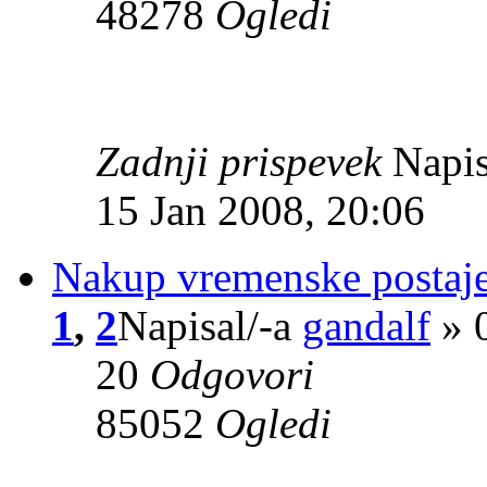
48278
Ogledi
Zadnji prispevek
Napis
15 Jan 2008, 20:06
Nakup vremenske postaje
1
,
2
Napisal/-a
gandalf
» 0
20
Odgovori
85052
Ogledi