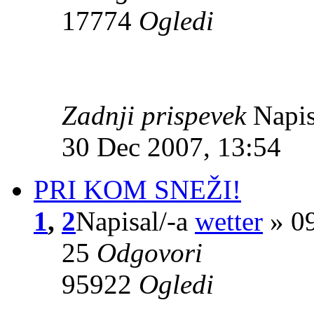
17774
Ogledi
Zadnji prispevek
Napis
30 Dec 2007, 13:54
PRI KOM SNEŽI!
1
,
2
Napisal/-a
wetter
» 09
25
Odgovori
95922
Ogledi