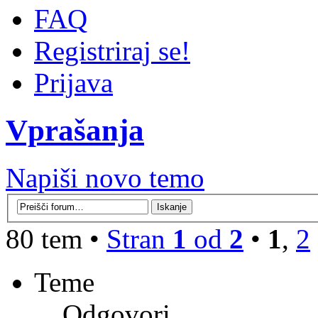
FAQ
Registriraj se!
Prijava
Vprašanja
Napiši novo temo
80 tem •
Stran
1
od
2
•
1
,
2
Teme
Odgovori