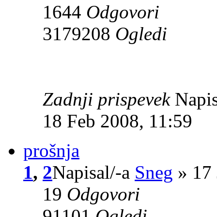
1644
Odgovori
3179208
Ogledi
Zadnji prispevek
Napis
18 Feb 2008, 11:59
prošnja
1
,
2
Napisal/-a
Sneg
» 17 
19
Odgovori
91101
Ogledi