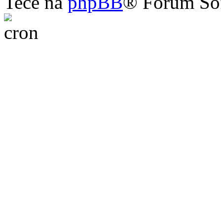
Teče na
phpBB
® Forum So