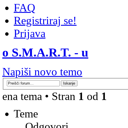
FAQ
Registriraj se!
Prijava
o S.M.A.R.T. - u
Napiši novo temo
ena tema • Stran
1
od
1
Teme
Odgovori