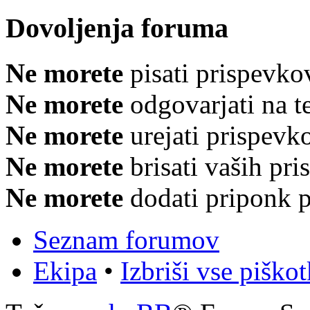
Dovoljenja foruma
Ne morete
pisati prispevko
Ne morete
odgovarjati na 
Ne morete
urejati prispevk
Ne morete
brisati vaših pr
Ne morete
dodati priponk 
Seznam forumov
Ekipa
•
Izbriši vse piško