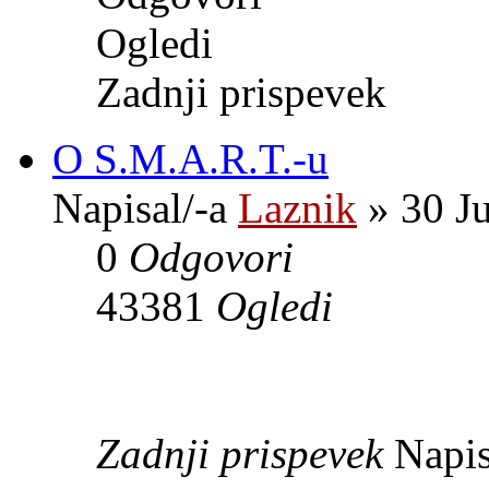
Ogledi
Zadnji prispevek
O S.M.A.R.T.-u
Napisal/-a
Laznik
» 30 J
0
Odgovori
43381
Ogledi
Zadnji prispevek
Napis