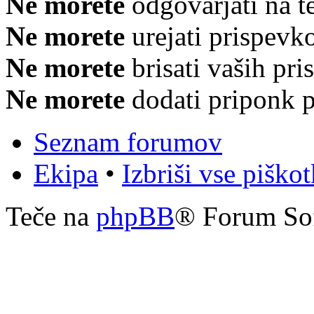
Ne morete
odgovarjati na 
Ne morete
urejati prispevk
Ne morete
brisati vaših pr
Ne morete
dodati priponk 
Seznam forumov
Ekipa
•
Izbriši vse piško
Teče na
phpBB
® Forum So