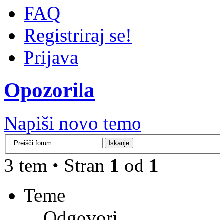
FAQ
Registriraj se!
Prijava
Opozorila
Napiši novo temo
3 tem • Stran
1
od
1
Teme
Odgovori