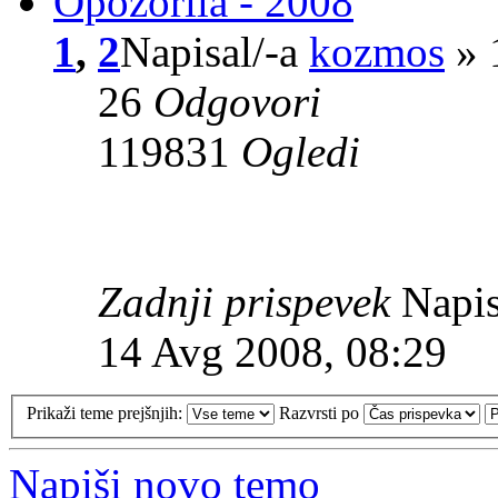
Opozorila - 2008
1
,
2
Napisal/-a
kozmos
» 
26
Odgovori
119831
Ogledi
Zadnji prispevek
Napis
14 Avg 2008, 08:29
Prikaži teme prejšnjih:
Razvrsti po
Napiši novo temo