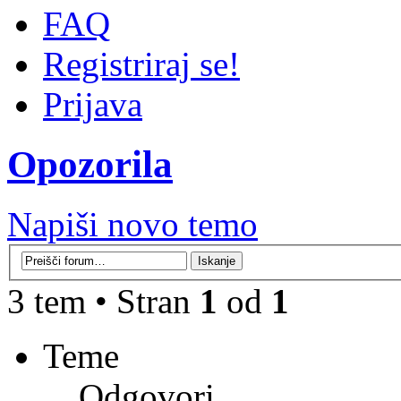
FAQ
Registriraj se!
Prijava
Opozorila
Napiši novo temo
3 tem • Stran
1
od
1
Teme
Odgovori