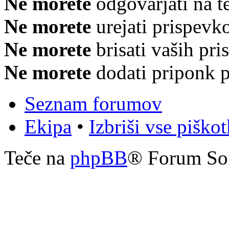
Ne morete
odgovarjati na 
Ne morete
urejati prispevk
Ne morete
brisati vaših pr
Ne morete
dodati priponk 
Seznam forumov
Ekipa
•
Izbriši vse piško
Teče na
phpBB
® Forum So