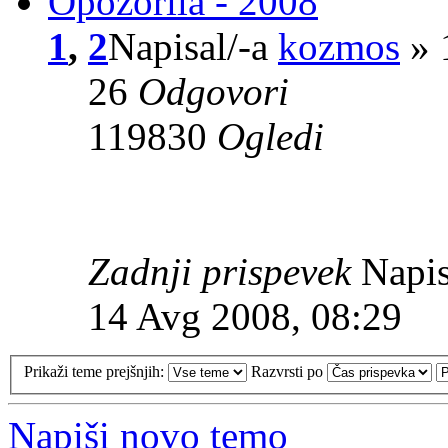
Opozorila - 2008
1
,
2
Napisal/-a
kozmos
» 
26
Odgovori
119830
Ogledi
Zadnji prispevek
Napis
14 Avg 2008, 08:29
Prikaži teme prejšnjih:
Razvrsti po
Napiši novo temo