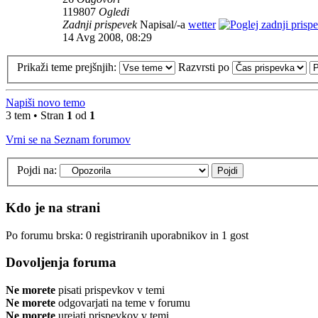
119807
Ogledi
Zadnji prispevek
Napisal/-a
wetter
14 Avg 2008, 08:29
Prikaži teme prejšnjih:
Razvrsti po
Napiši novo temo
3 tem • Stran
1
od
1
Vrni se na Seznam forumov
Pojdi na:
Kdo je na strani
Po forumu brska: 0 registriranih uporabnikov in 1 gost
Dovoljenja foruma
Ne morete
pisati prispevkov v temi
Ne morete
odgovarjati na teme v forumu
Ne morete
urejati prispevkov v temi