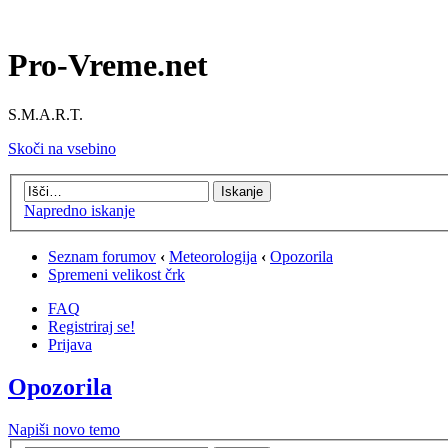
Pro-Vreme.net
S.M.A.R.T.
Skoči na vsebino
Napredno iskanje
Seznam forumov
‹
Meteorologija
‹
Opozorila
Spremeni velikost črk
FAQ
Registriraj se!
Prijava
Opozorila
Napiši novo temo