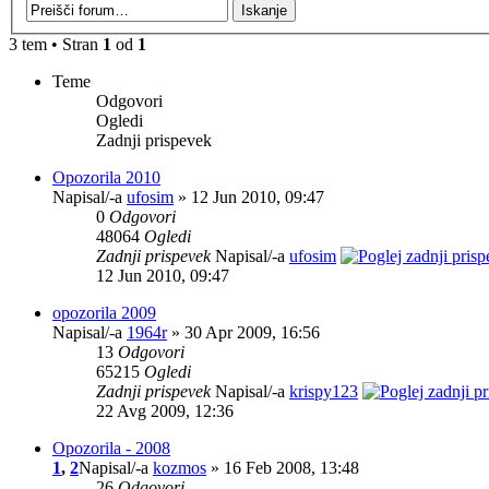
3 tem • Stran
1
od
1
Teme
Odgovori
Ogledi
Zadnji prispevek
Opozorila 2010
Napisal/-a
ufosim
» 12 Jun 2010, 09:47
0
Odgovori
48064
Ogledi
Zadnji prispevek
Napisal/-a
ufosim
12 Jun 2010, 09:47
opozorila 2009
Napisal/-a
1964r
» 30 Apr 2009, 16:56
13
Odgovori
65215
Ogledi
Zadnji prispevek
Napisal/-a
krispy123
22 Avg 2009, 12:36
Opozorila - 2008
1
,
2
Napisal/-a
kozmos
» 16 Feb 2008, 13:48
26
Odgovori