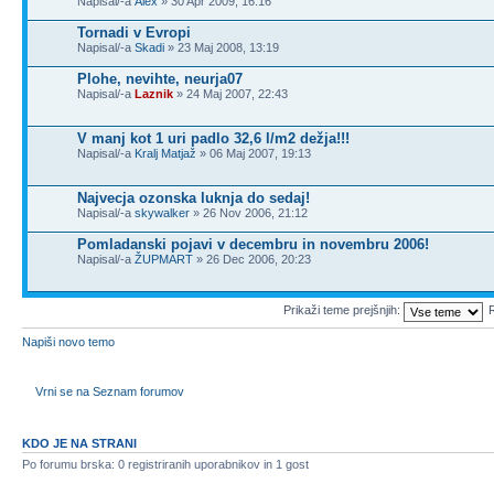
Napisal/-a
Alex
» 30 Apr 2009, 16:16
Tornadi v Evropi
Napisal/-a
Skadi
» 23 Maj 2008, 13:19
Plohe, nevihte, neurja07
Napisal/-a
Laznik
» 24 Maj 2007, 22:43
V manj kot 1 uri padlo 32,6 l/m2 dežja!!!
Napisal/-a
Kralj Matjaž
» 06 Maj 2007, 19:13
Najvecja ozonska luknja do sedaj!
Napisal/-a
skywalker
» 26 Nov 2006, 21:12
Pomladanski pojavi v decembru in novembru 2006!
Napisal/-a
ŽUPMART
» 26 Dec 2006, 20:23
Prikaži teme prejšnjih:
R
Napiši novo temo
Vrni se na Seznam forumov
KDO JE NA STRANI
Po forumu brska: 0 registriranih uporabnikov in 1 gost