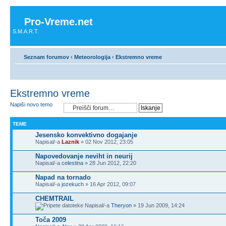
Pro-Vreme.net
S.M.A.R.T.
Seznam forumov
‹
Meteorologija
‹
Ekstremno vreme
Ekstremno vreme
Napiši novo temo
TEME
Jesensko konvektivno dogajanje
Napisal/-a
Laznik
» 02 Nov 2012, 23:05
Napovedovanje neviht in neurij
Napisal/-a
celestina
» 28 Jun 2012, 22:20
Napad na tornado
Napisal/-a
jozekuch
» 16 Apr 2012, 09:07
CHEMTRAIL
Napisal/-a
Theryon
» 19 Jun 2009, 14:24
Toča 2009