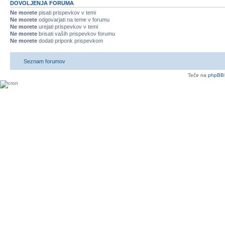
DOVOLJENJA FORUMA
Ne morete
pisati prispevkov v temi
Ne morete
odgovarjati na teme v forumu
Ne morete
urejati prispevkov v temi
Ne morete
brisati vaših prispevkov forumu
Ne morete
dodati priponk prispevkom
Seznam forumov
Teče na
phpBB