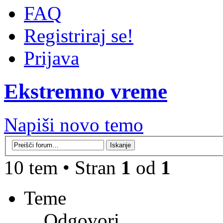
FAQ
Registriraj se!
Prijava
Ekstremno vreme
Napiši novo temo
10 tem • Stran
1
od
1
Teme
Odgovori