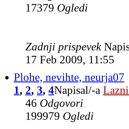
17379
Ogledi
Zadnji prispevek
Napis
17 Feb 2009, 11:55
Plohe, nevihte, neurja07
1
,
2
,
3
,
4
Napisal/-a
Lazn
46
Odgovori
199979
Ogledi