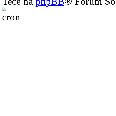
Teče na
phpBB
® Forum So