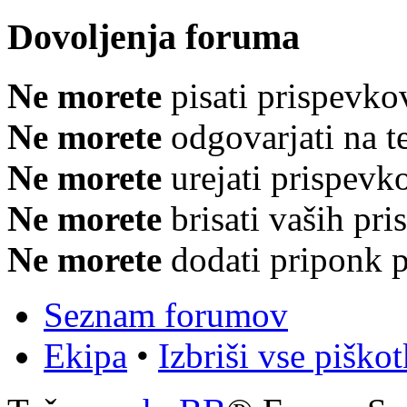
Dovoljenja foruma
Ne morete
pisati prispevko
Ne morete
odgovarjati na 
Ne morete
urejati prispevk
Ne morete
brisati vaših pr
Ne morete
dodati priponk 
Seznam forumov
Ekipa
•
Izbriši vse piško