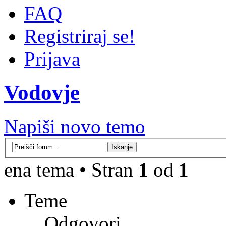
FAQ
Registriraj se!
Prijava
Vodovje
Napiši novo temo
ena tema • Stran
1
od
1
Teme
Odgovori