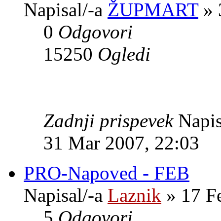
Napisal/-a
ŽUPMART
» 
0
Odgovori
15250
Ogledi
Zadnji prispevek
Napis
31 Mar 2007, 22:03
PRO-Napoved - FEB
Napisal/-a
Laznik
» 17 F
5
Odgovori