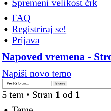
Spremeni velikost črk
FAQ
Registriraj se!
Prijava
Napoved vremena - Str
Napiši novo temo
5 tem • Stran
1
od
1
Teme