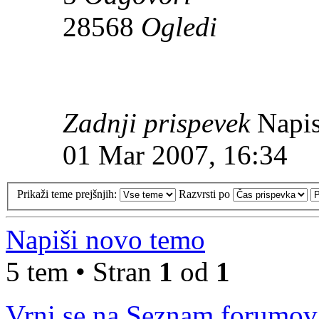
28568
Ogledi
Zadnji prispevek
Napis
01 Mar 2007, 16:34
Prikaži teme prejšnjih:
Razvrsti po
Napiši novo temo
5 tem • Stran
1
od
1
Vrni se na Seznam forumov