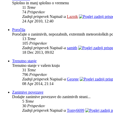
Splošno in manj splošno o vremenu
11
Teme
74
Prispevkov
Zadnji prispevek
Napisal/-a
Laznik
24 Apr 2010, 12:40
Poročila
Poročajte o zanimivih, nepozabnih, extremnih meteoroloških p
13
Teme
105
Prispevkov
Zadnji prispevek
Napisal/-a
samith
18 Dec 2013, 09:02
Trenutno stanje
Trenutno stanje v vašem kraju
31
Teme
796
Prispevkov
Zadnji prispevek
Napisal/-a
George
08 Apr 2014, 21:14
Zanimive povezave
Dodajte zanimive povezave do zanimivih strani...
5
Teme
30
Prispevkov
Zadnji prispevek
Napisal/-a
Tomy6699