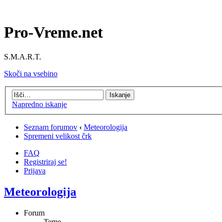
Pro-Vreme.net
S.M.A.R.T.
Skoči na vsebino
Napredno iskanje
Seznam forumov
‹
Meteorologija
Spremeni velikost črk
FAQ
Registriraj se!
Prijava
Meteorologija
Forum
Teme