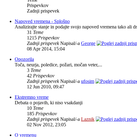
Prispevkov
Zadnji prispevek
Napoved vremena - Splošno
Analizirajte stanje in podajte svojo napoved vremena tako ali dr
31
Teme
1215
Prispevkov
Zadnji prispevek
Napisal/-a
George
08 Apr 2014, 15:04
Opozorila
Toča, neurja, poledice, požari, močan veter,...
3
Teme
42
Prispevkov
Zadnji prispevek
Napisal/-a
ufosim
12 Jun 2010, 09:47
Ekstremno vreme
Debata o pojavih, ki niso vsakdanji
10
Teme
185
Prispevkov
Zadnji prispevek
Napisal/-a
Laznik
02 Nov 2012, 23:05
O vremenu