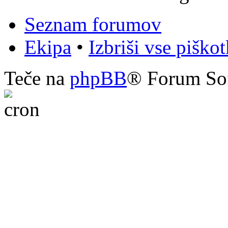
Seznam forumov
Ekipa
•
Izbriši vse piško
Teče na
phpBB
® Forum So