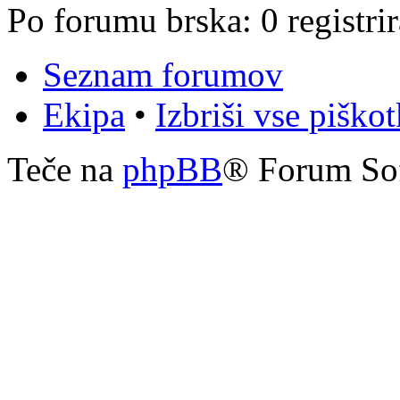
Po forumu brska: 0 registri
Seznam forumov
Ekipa
•
Izbriši vse piško
Teče na
phpBB
® Forum So