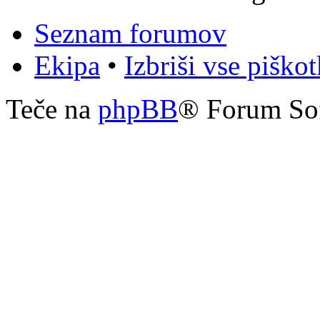
Seznam forumov
Ekipa
•
Izbriši vse piško
Teče na
phpBB
® Forum So