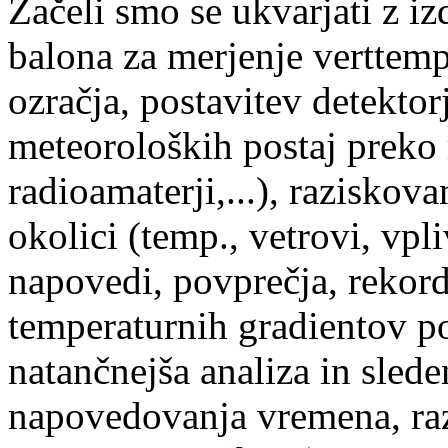
Začeli smo se ukvarjati z i
balona za merjenje verttemp
ozračja, postavitev detektor
meteoroloških postaj preko r
radioamaterji,...), raziskov
okolici (temp., vetrovi, vpl
napovedi, povprečja, rekord
temperaturnih gradientov po
natančnejša analiza in sled
napovedovanja vremena, ra