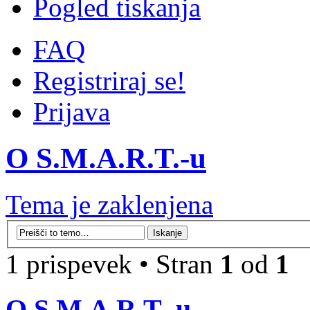
Pogled tiskanja
FAQ
Registriraj se!
Prijava
O S.M.A.R.T.-u
Tema je zaklenjena
1 prispevek • Stran
1
od
1
O S.M.A.R.T.-u