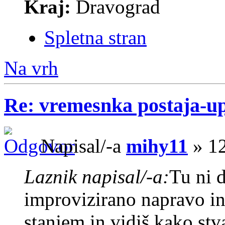
Kraj:
Dravograd
Spletna stran
Na vrh
Re: vremesnka postaja-u
Napisal/-a
mihy11
» 12
Laznik napisal/-a:
Tu ni 
improvizirano napravo in
stanjem in vidiš kako stva