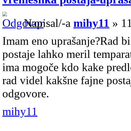
Napisal/-a
mihy11
» 11
Imam eno uprašanje?Rad bi v
postaje lahko meril temparat
ima mogoče kdo kake predlog
rad videl kakšne fajne posta
odgovore.
mihy11