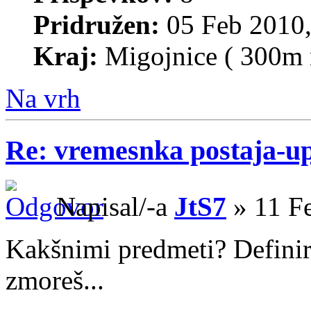
Pridružen:
05 Feb 2010,
Kraj:
Migojnice ( 300m 
Na vrh
Re: vremesnka postaja-u
Napisal/-a
JtS7
» 11 F
Kakšnimi predmeti? Definir
zmoreš...