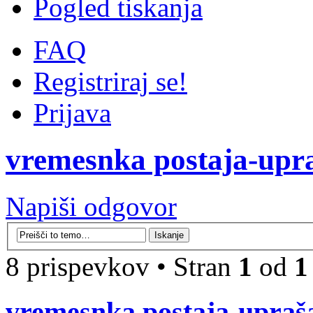
Pogled tiskanja
FAQ
Registriraj se!
Prijava
vremesnka postaja-upr
Napiši odgovor
8 prispevkov • Stran
1
od
1
vremesnka postaja-upraš