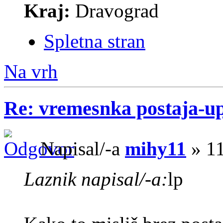
Kraj:
Dravograd
Spletna stran
Na vrh
Re: vremesnka postaja-u
Napisal/-a
mihy11
» 11
Laznik napisal/-a:
lp