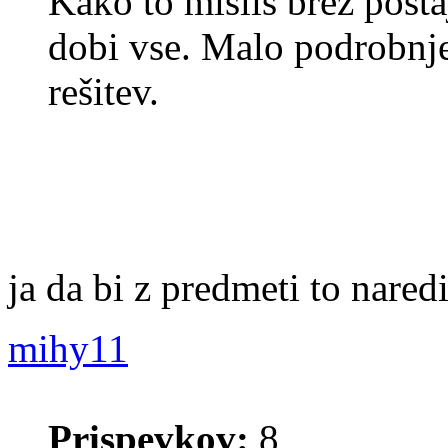
Kako to misliš brez posta
dobi vse. Malo podrobnje
rešitev.
ja da bi z predmeti to naredi
mihy11
Prispevkov:
8