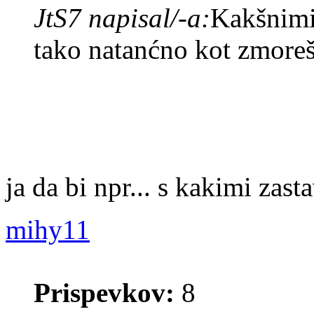
JtS7 napisal/-a:
Kakšnimi
tako natanćno kot zmoreš
ja da bi npr... s kakimi zast
mihy11
Prispevkov:
8