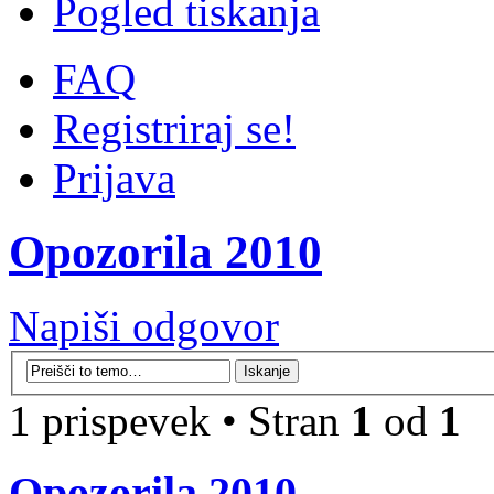
Pogled tiskanja
FAQ
Registriraj se!
Prijava
Opozorila 2010
Napiši odgovor
1 prispevek • Stran
1
od
1
Opozorila 2010