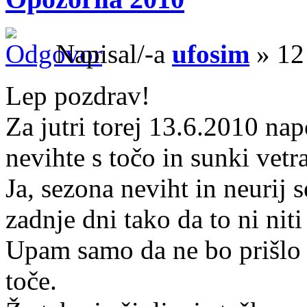
Napisal/-a
ufosim
» 12
Lep pozdrav!
Za jutri torej 13.6.2010 n
nevihte s točo in sunki vetra
Ja, sezona neviht in neurij s
zadnje dni tako da to ni nit
Upam samo da ne bo prišlo 
toče.