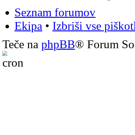
Seznam forumov
Ekipa
•
Izbriši vse piško
Teče na
phpBB
® Forum So