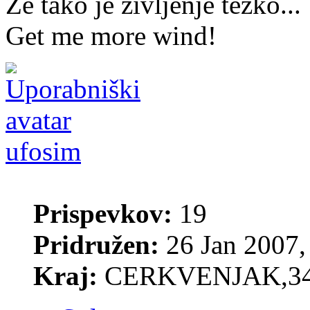
Že tako je življenje težko...
Get me more wind!
ufosim
Prispevkov:
19
Pridružen:
26 Jan 2007,
Kraj:
CERKVENJAK,3