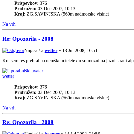
Prispevkov:
376
Pridružen:
03 Dec 2007, 10:13
Kraj:
ZG.SAVINJSKA (560m nadmorske visine)
Na vrh
Re: Opozorila - 2008
Napisal/-a
wetter
» 13 Jul 2008, 16:51
Kot sem res prebral na nemškem teletextu so mozni na juzni strani alp
wetter
Prispevkov:
376
Pridružen:
03 Dec 2007, 10:13
Kraj:
ZG.SAVINJSKA (560m nadmorske visine)
Na vrh
Re: Opozorila - 2008
Napisal/-a
kozmos
» 14 Jul 2008, 21:56