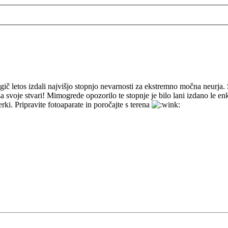
 letos izdali najvišjo stopnjo nevarnosti za ekstremno močna neurja. S
 svoje stvari! Mimogrede opozorilo te stopnje je bilo lani izdano le en
rki. Pripravite fotoaparate in poročajte s terena