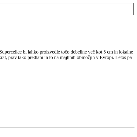
upercelice bi lahko proizvedle točo debeline več kot 5 cm in lokalne
krat, prav tako predlani in to na majhnih območjih v Evropi. Letos pa