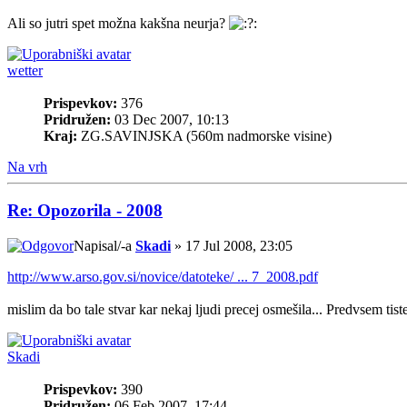
Ali so jutri spet možna kakšna neurja?
wetter
Prispevkov:
376
Pridružen:
03 Dec 2007, 10:13
Kraj:
ZG.SAVINJSKA (560m nadmorske visine)
Na vrh
Re: Opozorila - 2008
Napisal/-a
Skadi
» 17 Jul 2008, 23:05
http://www.arso.gov.si/novice/datoteke/ ... 7_2008.pdf
mislim da bo tale stvar kar nekaj ljudi precej osmešila... Predvsem tis
Skadi
Prispevkov:
390
Pridružen:
06 Feb 2007, 17:44