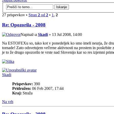
27 prispevkov •
Stran
2
od
2
•
1
,
2
Re: Opozorila - 2008
Napisal/-a
Skadi
» 13 Jul 2008, 14:00
Na ESTOFEXu so, tako kot v ponedeljek ko smo imeli neurja, že drugič
tornade! Zato odsvetujem večerne aktivnosti na prostem in poskrbite za
je to že drugo opozorilo te vrste nad Slovenijo kar so res izjemni prime
Skadi
Prispevkov:
390
Pridružen:
06 Feb 2007, 17:44
Kraj:
Straža
Na vrh