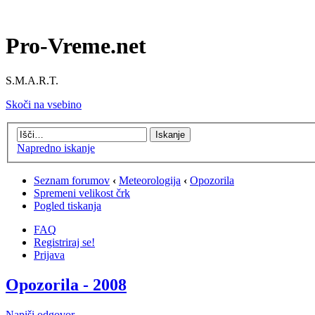
Pro-Vreme.net
S.M.A.R.T.
Skoči na vsebino
Napredno iskanje
Seznam forumov
‹
Meteorologija
‹
Opozorila
Spremeni velikost črk
Pogled tiskanja
FAQ
Registriraj se!
Prijava
Opozorila - 2008
Napiši odgovor