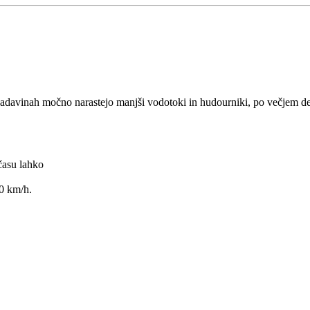
padavinah močno narastejo manjši vodotoki in hudourniki, po večjem de
času lahko
70 km/h.