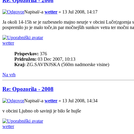
Re: Opozorila - 2008
Napisal/-a
wetter
» 13 Jul 2008, 14:17
Ja okoli 14-15h se je razbesnelo majno neurje v obcini Luče(zgornja s
pospremilo jo je malo toče,in par močnejših sunkov vetra ter močni nal
wetter
Prispevkov:
376
Pridružen:
03 Dec 2007, 10:13
Kraj:
ZG.SAVINJSKA (560m nadmorske visine)
Na vrh
Re: Opozorila - 2008
Napisal/-a
wetter
» 13 Jul 2008, 14:34
v obcini Ljubno ob savinji je bilo še hujše
wetter