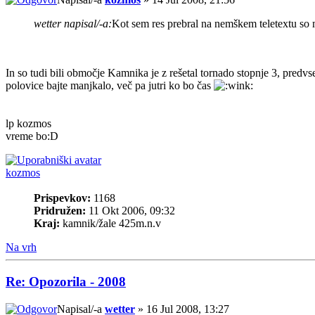
wetter napisal/-a:
Kot sem res prebral na nemškem teletextu so m
In so tudi bili območje Kamnika je z rešetal tornado stopnje 3, predvs
polovice bajte manjkalo, več pa jutri ko bo čas
lp kozmos
vreme bo:D
kozmos
Prispevkov:
1168
Pridružen:
11 Okt 2006, 09:32
Kraj:
kamnik/žale 425m.n.v
Na vrh
Re: Opozorila - 2008
Napisal/-a
wetter
» 16 Jul 2008, 13:27