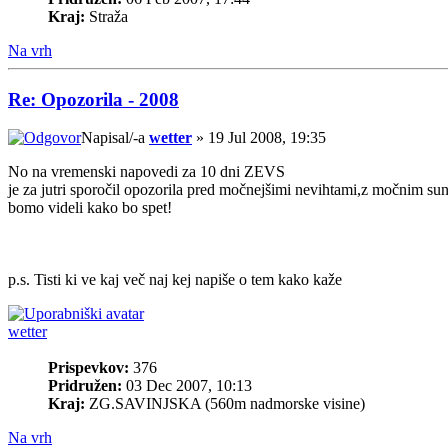
Kraj:
Straža
Na vrh
Re: Opozorila - 2008
Napisal/-a
wetter
» 19 Jul 2008, 19:35
No na vremenski napovedi za 10 dni ZEVS
je za jutri sporočil opozorila pred močnejšimi nevihtami,z močnim su
bomo videli kako bo spet!
p.s. Tisti ki ve kaj več naj kej napiše o tem kako kaže
wetter
Prispevkov:
376
Pridružen:
03 Dec 2007, 10:13
Kraj:
ZG.SAVINJSKA (560m nadmorske visine)
Na vrh