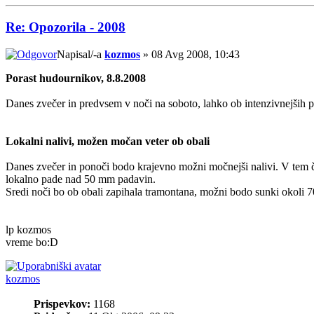
Re: Opozorila - 2008
Napisal/-a
kozmos
» 08 Avg 2008, 10:43
Porast hudournikov, 8.8.2008
Danes zvečer in predvsem v noči na soboto, lahko ob intenzivnejših 
Lokalni nalivi, možen močan veter ob obali
Danes zvečer in ponoči bodo krajevno možni močnejši nalivi. V tem 
lokalno pade nad 50 mm padavin.
Sredi noči bo ob obali zapihala tramontana, možni bodo sunki okoli 
lp kozmos
vreme bo:D
kozmos
Prispevkov:
1168