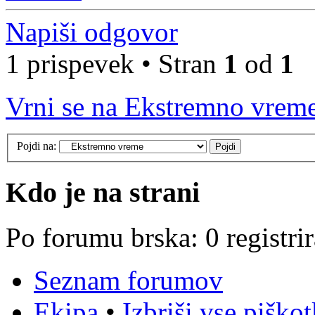
Napiši odgovor
1 prispevek • Stran
1
od
1
Vrni se na Ekstremno vrem
Pojdi na:
Kdo je na strani
Po forumu brska: 0 registri
Seznam forumov
Ekipa
•
Izbriši vse piško