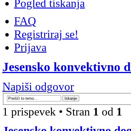
Pogled tiskanja
FAQ
Registriraj se!
Prijava
Jesensko konvektivno d
Napiši odgovor
1 prispevek • Stran
1
od
1
Jesensko konvektivno dog